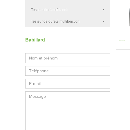
Testeur de dureté Leeb
Testeur de dureté multifonction
Babillard
Machine de polissage métallog...