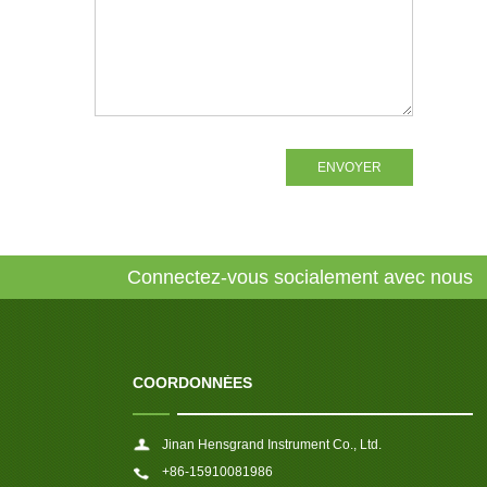
ENVOYER
Connectez-vous socialement avec nous
COORDONNÉES
Jinan Hensgrand Instrument Co., Ltd.
+86-15910081986