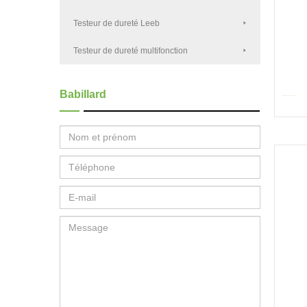
Testeur de dureté Leeb
Testeur de dureté multifonction
Babillard
HVS-1MDT-AXY Automatic Vickers...