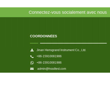
Connectez-vous socialement avec nous
COORDONNÉES
Jinan Hensgrand Instrument Co., Ltd.
+86-15910081986
+86-15910081986
admin@hssdtest.com
4915, West Jingshi Road, Jinan 250012, PR China.
LIEN: