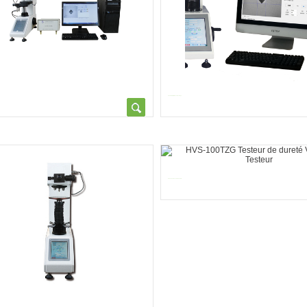
HVS-ZAD Digital Specimen Stage...
HVS-100TZG Testeur de dureté...