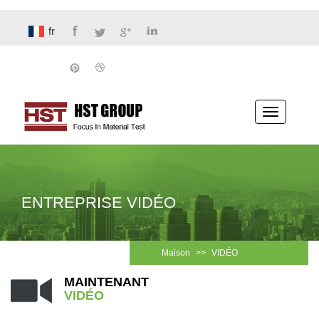
fr
Basculer
la
navigatio
ENTREPRISE VIDÉO
Maison
>>
VIDÉO
MAINTENANT
VIDÉO