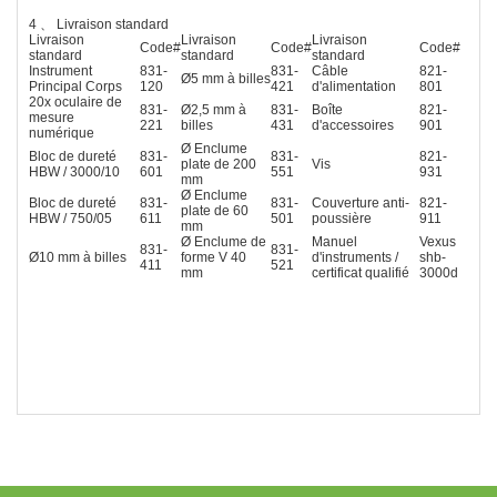
4 、 Livraison standard
Livraison
Livraison
Livraison
Code#
Code#
Code#
standard
standard
standard
Instrument
831-
831-
Câble
821-
Ø5 mm à billes
Principal Corps
120
421
d'alimentation
801
20x oculaire de
831-
Ø2,5 mm à
831-
Boîte
821-
mesure
221
billes
431
d'accessoires
901
numérique
Ø Enclume
Bloc de dureté
831-
831-
821-
plate de 200
Vis
HBW / 3000/10
601
551
931
mm
Ø Enclume
Bloc de dureté
831-
831-
Couverture anti-
821-
plate de 60
HBW / 750/05
611
501
poussière
911
mm
Ø Enclume de
Manuel
Vexus
831-
831-
Ø10 mm à billes
forme V 40
d'instruments /
shb-
411
521
mm
certificat qualifié
3000d