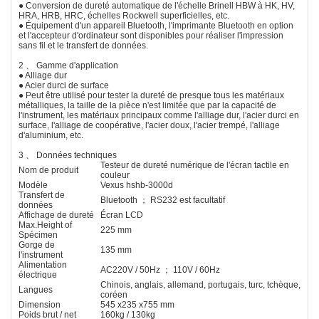
● Conversion de dureté automatique de l'échelle Brinell HBW à HK, HV,
HRA, HRB, HRC, échelles Rockwell superficielles, etc.
● Équipement d'un appareil Bluetooth, l'imprimante Bluetooth en option
et l'accepteur d'ordinateur sont disponibles pour réaliser l'impression
sans fil et le transfert de données.
2 、 Gamme d'application
● Alliage dur
● Acier durci de surface
● Peut être utilisé pour tester la dureté de presque tous les matériaux
métalliques, la taille de la pièce n'est limitée que par la capacité de
l'instrument, les matériaux principaux comme l'alliage dur, l'acier durci en
surface, l'alliage de coopérative, l'acier doux, l'acier trempé, l'alliage
d'aluminium, etc.
3 、 Données techniques
Testeur de dureté numérique de l'écran tactile en
Nom de produit
couleur
Modèle
Vexus hshb-3000d
Transfert de
Bluetooth ； RS232 est facultatif
données
Affichage de dureté
Écran LCD
Max.Height of
225 mm
Spécimen
Gorge de
135 mm
l'instrument
Alimentation
AC220V / 50Hz ； 110V / 60Hz
électrique
Chinois, anglais, allemand, portugais, turc, tchèque,
Langues
coréen
Dimension
545 x235 x755 mm
Poids brut / net
160kg / 130kg