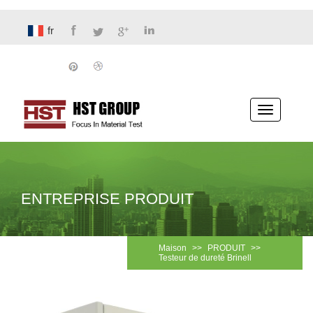
fr
Basculer
la
navigatio
ENTREPRISE PRODUIT
Maison
>>
PRODUIT
>>
Testeur de dureté Brinell