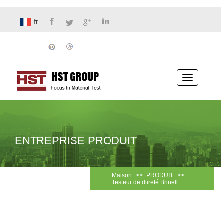
fr
Basculer
la
navigatio
ENTREPRISE PRODUIT
Maison
>>
PRODUIT
>>
Testeur de dureté Brinell