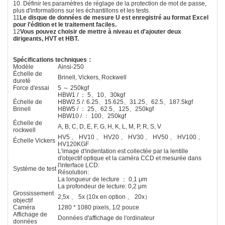
10. Définir les paramètres de réglage de la protection de mot de passe,
plus d'informations sur les échantillons et les tests.
11
Le disque de données de mesure U est enregistré au format Excel
pour l'édition et le traitement faciles.
12
Vous pouvez choisir de mettre à niveau et d'ajouter deux
dirigeants, HVT et HBT.
Spécifications techniques
：
Modèle
Ainsi-250
Échelle de
Brinell, Vickers, Rockwell
dureté
Force d'essai
5 ～ 250kgf
HBW1 / ： 5、10、30kgf
Échelle de
HBW2.5 /: 6.25、15.625、31.25、62.5、187.5kgf
Brinell
HBW5 / ： 25、62.5、125、250kgf
HBW10 / ： 100、250kgf
Échelle de
A, B, C, D, E, F, G, H, K, L, M, P, R, S, V
rockwell
HV5 、 HV10 、 HV20 、 HV30 、 HV50 、 HV100 、
Échelle Vickers
HV120KGF
L'image d'indentation est collectée par la lentille
d'objectif optique et la caméra CCD et mesurée dans
l'interface LCD:
Système de test
Résolution:
La longueur de lecture ： 0,1 μm
La profondeur de lecture: 0,2 μm
Grossissement
2,5x 、 5x (10x en option 、 20x）
objectif
Caméra
1280 * 1080 pixels, 1/2 pouce
Affichage de
Données d'affichage de l'ordinateur
données