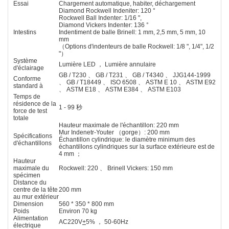
Essai
Chargement automatique, habiter, déchargement
Diamond Rockwell Indeniter: 120 °
Rockwell Ball Indenter: 1/16 ",
Diamond Vickers Indenter: 136 °
Intestins
Indentiment de balle Brinell: 1 mm, 2,5 mm, 5 mm, 10
mm
（Options d'indenteurs de balle Rockwell: 1/8 ", 1/4", 1/2
"）
Système
Lumière LED ， Lumière annulaire
d'éclairage
GB / T230 、 GB / T231 、 GB / T4340 、 JJG144-1999
Conforme
、 GB / T18449 、 ISO 6508 、 ASTM E 10 、 ASTM E92
standard à
、 ASTM E18 、 ASTM E384 、 ASTM E103
Temps de
résidence de la
1 - 99 秒
force de test
totale
Hauteur maximale de l'échantillon: 220 mm
Mur Indenetr-Youter （gorge）: 200 mm
Spécifications
Échantillon cylindrique: le diamètre minimum des
d'échantillons
échantillons cylindriques sur la surface extérieure est de
4 mm ；
Hauteur
maximale du
Rockwell: 220 、 Brinell Vickers: 150 mm
spécimen
Distance du
centre de la tête
200 mm
au mur extérieur
Dimension
560 * 350 * 800 mm
Poids
Environ 70 kg
Alimentation
AC220V
+
5% ， 50-60Hz
électrique