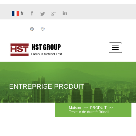
fr
Basculer
la
navigatio
ENTREPRISE PRODUIT
Maison
>>
PRODUIT
>>
Testeur de dureté Brinell