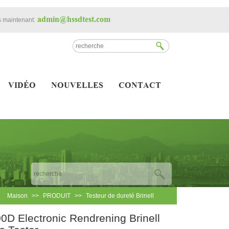
admin@hssdtest.com
 maintenant:
VIDÉO
NOUVELLES
CONTACT
Maison
>>
PRODUIT
>>
Testeur de dureté Brinell
0D Electronic Rendrening Brinell