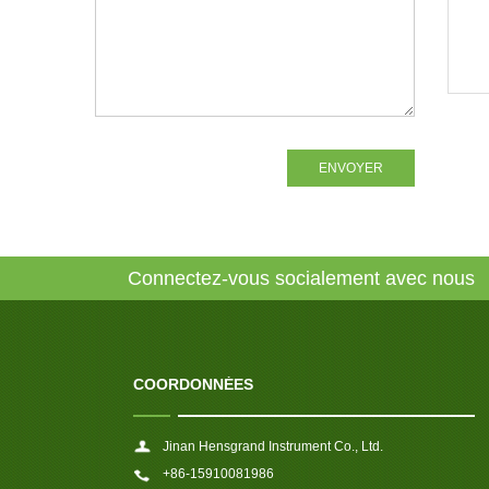
ENVOYER
Connectez-vous socialement avec nous
COORDONNÉES
Jinan Hensgrand Instrument Co., Ltd.
+86-15910081986