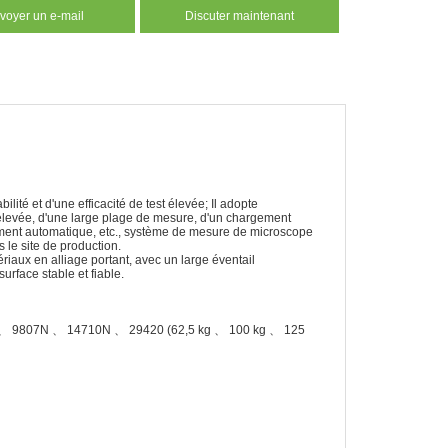
voyer un e-mail
Discuter maintenant
ilité et d'une efficacité de test élevée; Il adopte
st élevée, d'une large plage de mesure, d'un chargement
ement automatique, etc., système de mesure de microscope
s le site de production.
iaux en alliage portant, avec un large éventail
rface stable et fiable.
、 9807N 、 14710N 、 29420 (62,5 kg 、 100 kg 、 125