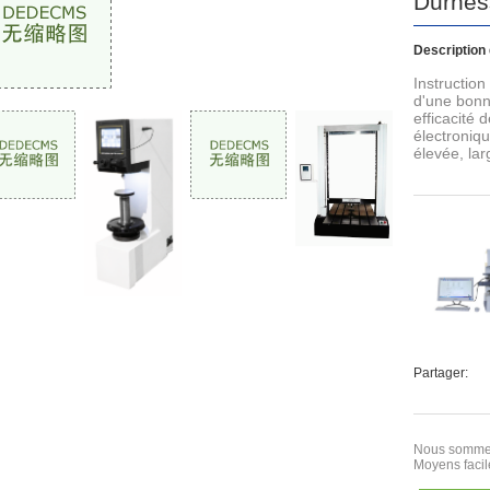
Durnes
Description 
Instruction
d'une bonne
efficacité 
électroniqu
élevée, la
Partager:
Nous sommes
Moyens facil