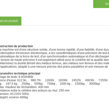
En
ils du produit
nstruction de production
a machine est d'une structure solide, d'une bonne rigidité, d'une fiabilité, d'une durab
'interrupteur d'inversion électronique, a les caractéristiques d'une précision de te
utomatique de la force de test, d'un synchronisation automatique et d'un décharg
 lecture de haute précision Il est largement utilisé pour le contrôle de la qualité dan
éterminez la dureté Brinell des métaux ferreux, des métaux non ferreux et des matér
'applications, adapté à une mesure précise des plans parallèles et une mesure de su
aramètre technique principal
lage de tests: 8-650HBW
orce d'essai: 612.9n 、 980.7N 、 1260N 、 1839N 、 2452N 、 4903N 、 7355N 
g 、 187,5 kg 、 250kg 、 500kg 、 750kg 、 1000 kg 、 1500kg 、 3000kg)
ax. Hauteur de l'échantillon: 400 mm
istance entre le célèbre des acteurs au mur: 250 mm
ension: AC220V 50Hz
egiht: environ 400kg