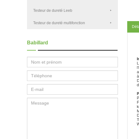
Testeur de dureté Leeb
Testeur de dureté multifonction
Déta
Babillard
I
L
l
a
à
D
d
P
P
F
k
M
D
T
W