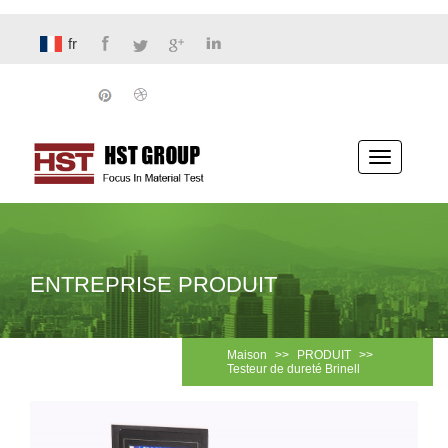
fr
Basculer
la
navigatio
ENTREPRISE PRODUIT
Maison
>>
PRODUIT
>>
Testeur de dureté Brinell