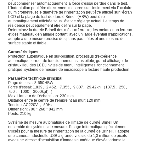
peut compenser automatiquement la force d'essai perdue dans le test.
L'indentation peut être directement mesurée sur l'instrument via l'oculaire
du micromètre, et le diamètre de l'indentation peut être affiché sur l'écran
LCD et la plage de test de dureté Brinell (HBW) peut être
automatiquement affichée sous l'état de réglage actuel. Le temps de
résidence peut également être défini sur la page.
Déterminez la dureté Brinell des métaux ferreux, des métaux non ferreux
et des matériaux en alliage portant, avec un large éventail d'applications,
adapté à une mesure précise des plans parallèles et une mesure de
surface stable et fiable.
Caractéristiques
Protection automatique en sur-position, processus d'expérience
automatique, erreur de fonctionnement sans pilote, grand affichage de
cristaux liquides LCD, invites de menu intelligentes, fonctionnement
pratique, système de mesure de microscope à lecture haute production.
Paramètre technique principal
Plage de tests: 8-650HBW
Force d'essai: 1.839、2.452、7.355、9.807、29.42kn （187.5、250、
750 、 1000、3000kgf））
Max. Hauteur de l'échantillon: 230 mm
Distance entre le centre de l'empreint au mur: 120 mm
Tension: AC220V ， 50Hz
Dimension: 700 * 268 * 842 mm
Poids: 210 kg
Système de mesure automatique de l'image de dureté Brinell Un
ensemble de systèmes de mesure d'image informatique spécialement
utilisés pour la mesure de l'indentation de la dureté de Brinell. Il adopte
une caméra industrielle USB à grande vitesse de 1,3 million de pixels
avec une vitesse d'acquisition d'images numérique élevée; adopte la