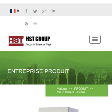
fr
Basculer
la
navigatio
ENTREPRISE PRODUIT
Maison
>>
PRODUIT
>>
Micro Dureté Testeur