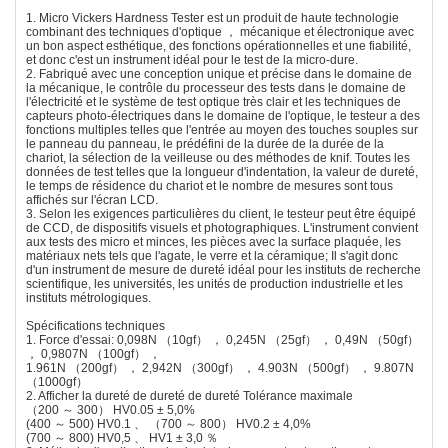
1. Micro Vickers Hardness Tester est un produit de haute technologie
combinant des techniques d'optique ， mécanique et électronique avec
un bon aspect esthétique, des fonctions opérationnelles et une fiabilité,
et donc c'est un instrument idéal pour le test de la micro-dure.
2. Fabriqué avec une conception unique et précise dans le domaine de
la mécanique, le contrôle du processeur des tests dans le domaine de
l'électricité et le système de test optique très clair et les techniques de
capteurs photo-électriques dans le domaine de l'optique, le testeur a des
fonctions multiples telles que l'entrée au moyen des touches souples sur
le panneau du panneau, le prédéfini de la durée de la durée de la
chariot, la sélection de la veilleuse ou des méthodes de knif. Toutes les
données de test telles que la longueur d'indentation, la valeur de dureté,
le temps de résidence du chariot et le nombre de mesures sont tous
affichés sur l'écran LCD.
3. Selon les exigences particulières du client, le testeur peut être équipé
de CCD, de dispositifs visuels et photographiques. L'instrument convient
aux tests des micro et minces, les pièces avec la surface plaquée, les
matériaux nets tels que l'agate, le verre et la céramique; Il s'agit donc
d'un instrument de mesure de dureté idéal pour les instituts de recherche
scientifique, les universités, les unités de production industrielle et les
instituts métrologiques.
Spécifications techniques
1. Force d'essai: 0,098N （10gf） ， 0,245N （25gf） ， 0,49N （50gf）
， 0,9807N （100gf） ，
1.961N （200gf） ， 2,942N （300gf） ， 4.903N （500gf） ， 9.807N
（1000gf）
2. Afficher la dureté de dureté de dureté Tolérance maximale
（200 ～ 300） HV0.05 ± 5,0%
(400 ～ 500) HV0.1 、 （700 ～ 800） HV0.2 ± 4,0%
(700 ～ 800) HV0,5 、 HV1 ± 3,0 ％