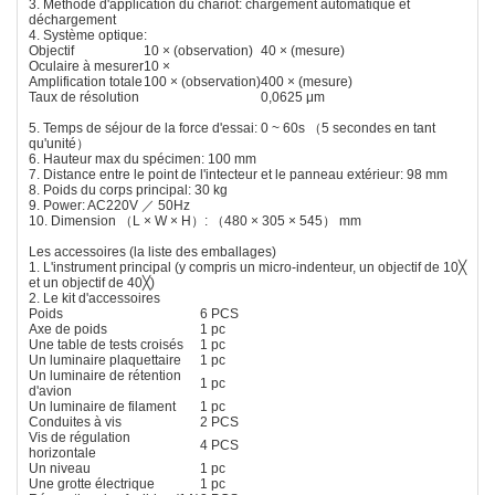
3. Méthode d'application du chariot: chargement automatique et
déchargement
4. Système optique:
Objectif
10 × (observation)
40 × (mesure)
Oculaire à mesurer
10 ×
Amplification totale
100 × (observation)
400 × (mesure)
Taux de résolution
0,0625 μm
5. Temps de séjour de la force d'essai: 0 ~ 60s （5 secondes en tant
qu'unité）
6. Hauteur max du spécimen: 100 mm
7. Distance entre le point de l'intecteur et le panneau extérieur: 98 mm
8. Poids du corps principal: 30 kg
9. Power: AC220V ／ 50Hz
10. Dimension （L × W × H）: （480 × 305 × 545） mm
Les accessoires (la liste des emballages)
1. L'instrument principal (y compris un micro-indenteur, un objectif de 10╳
et un objectif de 40╳)
2. Le kit d'accessoires
Poids
6 PCS
Axe de poids
1 pc
Une table de tests croisés
1 pc
Un luminaire plaquettaire
1 pc
Un luminaire de rétention
1 pc
d'avion
Un luminaire de filament
1 pc
Conduites à vis
2 PCS
Vis de régulation
4 PCS
horizontale
Un niveau
1 pc
Une grotte électrique
1 pc