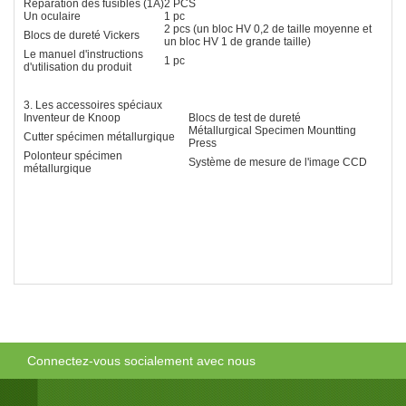
Réparation des fusibles (1A)
2 PCS
Un oculaire
1 pc
2 pcs (un bloc HV 0,2 de taille moyenne et
Blocs de dureté Vickers
un bloc HV 1 de grande taille)
Le manuel d'instructions
1 pc
d'utilisation du produit
3. Les accessoires spéciaux
Inventeur de Knoop
Blocs de test de dureté
Métallurgical Specimen Mountting
Cutter spécimen métallurgique
Press
Polonteur spécimen
Système de mesure de l'image CCD
métallurgique
Connectez-vous socialement avec nous