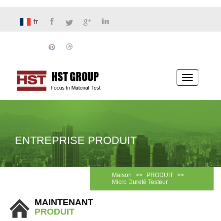
fr
Basculer
la
navigatio
ENTREPRISE PRODUIT
Maison
>>
PRODUIT
>>
Micro Dureté Testeur
MAINTENANT
PRODUIT