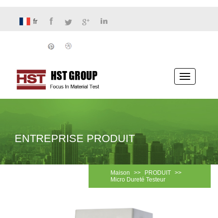
fr
Basculer
la
navigatio
ENTREPRISE PRODUIT
Maison
>>
PRODUIT
>>
Micro Dureté Testeur