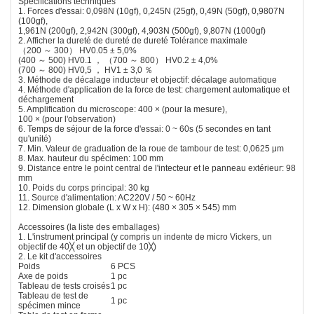
Spécifications techniques
1. Forces d'essai: 0,098N (10gf), 0,245N (25gf), 0,49N (50gf), 0,9807N
(100gf),
1,961N (200gf), 2,942N (300gf), 4,903N (500gf), 9,807N (1000gf)
2. Afficher la dureté de dureté de dureté Tolérance maximale
（200 ～ 300） HV0.05 ± 5,0%
(400 ～ 500) HV0.1 ， （700 ～ 800） HV0.2 ± 4,0%
(700 ～ 800) HV0,5 ， HV1 ± 3,0 ％
3. Méthode de décalage inducteur et objectif: décalage automatique
4. Méthode d'application de la force de test: chargement automatique et
déchargement
5. Amplification du microscope: 400 × (pour la mesure),
100 × (pour l'observation)
6. Temps de séjour de la force d'essai: 0 ~ 60s (5 secondes en tant
qu'unité)
7. Min. Valeur de graduation de la roue de tambour de test: 0,0625 μm
8. Max. hauteur du spécimen: 100 mm
9. Distance entre le point central de l'intecteur et le panneau extérieur: 98
mm
10. Poids du corps principal: 30 kg
11. Source d'alimentation: AC220V / 50 ~ 60Hz
12. Dimension globale (L x W x H): (480 × 305 × 545) mm
Accessoires (la liste des emballages)
1. L'instrument principal (y compris un indente de micro Vickers, un
objectif de 40╳ et un objectif de 10╳)
2. Le kit d'accessoires
Poids
6 PCS
Axe de poids
1 pc
Tableau de tests croisés
1 pc
Tableau de test de
1 pc
spécimen mince