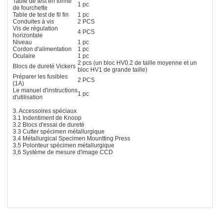
Table de test en forme
1 pc
de fourchette
Table de test de fil fin
1 pc
Conduites à vis
2 PCS
Vis de régulation
4 PCS
horizontale
Niveau
1 pc
Cordon d'alimentation
1 pc
Oculaire
1 pc
2 pcs (un bloc HV0.2 de taille moyenne et un
Blocs de dureté Vickers
bloc HV1 de grande taille)
Préparer les fusibles
2 PCS
(1A)
Le manuel d'instructions
1 pc
d'utilisation
3. Accessoires spéciaux
3.1 Indentiment de Knoop
3.2 Blocs d'essai de dureté
3.3 Cutter spécimen métallurgique
3.4 Métallurgical Specimen Mountting Press
3.5 Polonteur spécimen métallurgique
3,6 Système de mesure d'image CCD