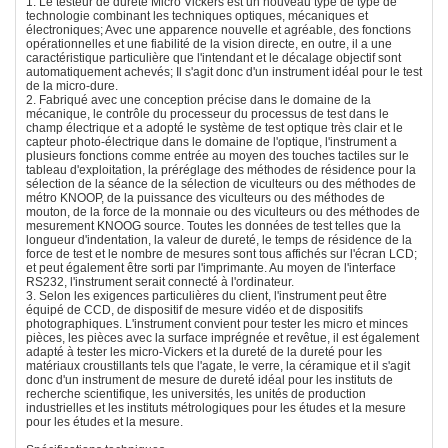
1. Le testeur de dureté Micro Vickers est un nouveau type de type de
technologie combinant les techniques optiques, mécaniques et
électroniques; Avec une apparence nouvelle et agréable, des fonctions
opérationnelles et une fiabilité de la vision directe, en outre, il a une
caractéristique particulière que l'intendant et le décalage objectif sont
automatiquement achevés; Il s'agit donc d'un instrument idéal pour le test
de la micro-dure.
2. Fabriqué avec une conception précise dans le domaine de la
mécanique, le contrôle du processeur du processus de test dans le
champ électrique et a adopté le système de test optique très clair et le
capteur photo-électrique dans le domaine de l'optique, l'instrument a
plusieurs fonctions comme entrée au moyen des touches tactiles sur le
tableau d'exploitation, la préréglage des méthodes de résidence pour la
sélection de la séance de la sélection de viculteurs ou des méthodes de
métro KNOOP, de la puissance des viculteurs ou des méthodes de
mouton, de la force de la monnaie ou des viculteurs ou des méthodes de
mesurement KNOOG source. Toutes les données de test telles que la
longueur d'indentation, la valeur de dureté, le temps de résidence de la
force de test et le nombre de mesures sont tous affichés sur l'écran LCD;
et peut également être sorti par l'imprimante. Au moyen de l'interface
RS232, l'instrument serait connecté à l'ordinateur.
3. Selon les exigences particulières du client, l'instrument peut être
équipé de CCD, de dispositif de mesure vidéo et de dispositifs
photographiques. L'instrument convient pour tester les micro et minces
pièces, les pièces avec la surface imprégnée et revêtue, il est également
adapté à tester les micro-Vickers et la dureté de la dureté pour les
matériaux croustillants tels que l'agate, le verre, la céramique et il s'agit
donc d'un instrument de mesure de dureté idéal pour les instituts de
recherche scientifique, les universités, les unités de production
industrielles et les instituts métrologiques pour les études et la mesure
pour les études et la mesure.