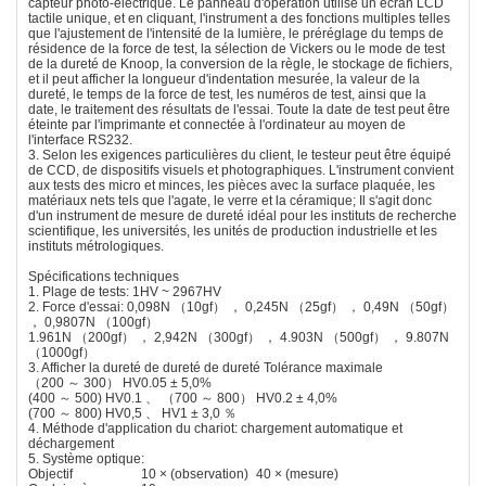
capteur photo-électrique. Le panneau d'opération utilise un écran LCD
tactile unique, et en cliquant, l'instrument a des fonctions multiples telles
que l'ajustement de l'intensité de la lumière, le préréglage du temps de
résidence de la force de test, la sélection de Vickers ou le mode de test
de la dureté de Knoop, la conversion de la règle, le stockage de fichiers,
et il peut afficher la longueur d'indentation mesurée, la valeur de la
dureté, le temps de la force de test, les numéros de test, ainsi que la
date, le traitement des résultats de l'essai. Toute la date de test peut être
éteinte par l'imprimante et connectée à l'ordinateur au moyen de
l'interface RS232.
3. Selon les exigences particulières du client, le testeur peut être équipé
de CCD, de dispositifs visuels et photographiques. L'instrument convient
aux tests des micro et minces, les pièces avec la surface plaquée, les
matériaux nets tels que l'agate, le verre et la céramique; Il s'agit donc
d'un instrument de mesure de dureté idéal pour les instituts de recherche
scientifique, les universités, les unités de production industrielle et les
instituts métrologiques.
Spécifications techniques
1. Plage de tests: 1HV ~ 2967HV
2. Force d'essai: 0,098N （10gf） ， 0,245N （25gf） ， 0,49N （50gf）
， 0,9807N （100gf）
1.961N （200gf） ， 2,942N （300gf） ， 4.903N （500gf） ， 9.807N
（1000gf）
3. Afficher la dureté de dureté de dureté Tolérance maximale
（200 ～ 300） HV0.05 ± 5,0%
(400 ～ 500) HV0.1 、 （700 ～ 800） HV0.2 ± 4,0%
(700 ～ 800) HV0,5 、 HV1 ± 3,0 ％
4. Méthode d'application du chariot: chargement automatique et
déchargement
5. Système optique:
Objectif
10 × (observation)
40 × (mesure)