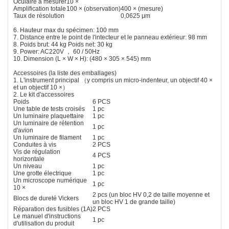
Oculaire à mesurer
10 ×
Amplification totale
100 × (observation)
400 × (mesure)
Taux de résolution
0,0625 μm
6. Hauteur max du spécimen: 100 mm
7. Distance entre le point de l'intecteur et le panneau extérieur: 98 mm
8. Poids brut: 44 kg Poids net: 30 kg
9. Power: AC220V ， 60 / 50Hz
10. Dimension (L × W × H): (480 × 305 × 545) mm
Accessoires (la liste des emballages)
1. L'instrument principal （y compris un micro-indenteur, un objectif 40 ×
et un objectif 10 ×）
2. Le kit d'accessoires
Poids
6 PCS
Une table de tests croisés
1 pc
Un luminaire plaquettaire
1 pc
Un luminaire de rétention
1 pc
d'avion
Un luminaire de filament
1 pc
Conduites à vis
2 PCS
Vis de régulation
4 PCS
horizontale
Un niveau
1 pc
Une grotte électrique
1 pc
Un microscope numérique
1 pc
10 ×
2 pcs (un bloc HV 0,2 de taille moyenne et
Blocs de dureté Vickers
un bloc HV 1 de grande taille)
Réparation des fusibles (1A)
2 PCS
Le manuel d'instructions
1 pc
d'utilisation du produit