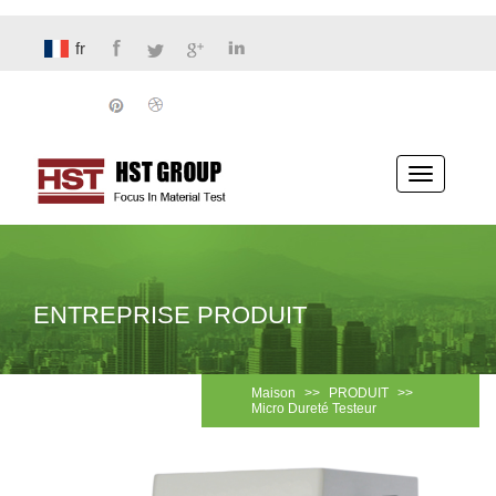
fr
Basculer
la
navigatio
ENTREPRISE PRODUIT
Maison
>>
PRODUIT
>>
Micro Dureté Testeur