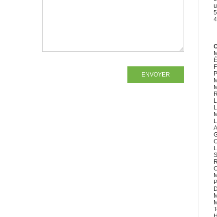
u
5
4
C
M
É
F
P
ENVOYER
M
M
R
L
L
M
L
A
G
C
L
S
R
C
M
P
D
M
M
T
H