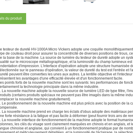
ils du produit
e testeur de dureté HV-1000A Micro Vickers adopte une coquille monolithiquement 
ype de couteau droit pour assurer la concentricité de diverses positions de trous, ce 
e la base de la machine. La source de lumière du testeur de dureté adopte un sys
ualité sur le microscope métallographique, et la luminosité du champ lumineux est u
'indentation d'impression. L'interface d'opération adopte une structure humanisée d
électionnée sur le panneau d'opération, la valeur de dureté du test est l'entrée et 
ureté peuvent être converties les unes aux autres. La lentille objective et l'intecte
résentent les avantages d'une efficacité élevée et d'un fonctionnement facile.
es points forts de la nouvelle machine sont les suivants: les performances de fonct
ertainement la technologie principale dans la même industrie.
. La nouvelle machine adopte la nouvelle source de lumière LED de type filtre, l'imag
roduits (certains produits spéciaux ne peuvent pas être imagés dans la même industr
emplacer la nouvelle machine gratuitement).
. Le positionnement de la nouvelle machine est plus précis avec la position de la cart
ompensée.
. La nouvelle machine prend en charge les éclats d'obus adopte des matériaux per
ne forte résistance à la fatigue et pas facile à déformer (peut fournir trois ans de 
. La nouvelle interface de fonctionnement de la machine adopte le format humanisé
olonnes, les clés du visage sont clairement marquées en chinois et en anglais, et
angue chinoise et anglaise, qui convient à un fonctionnement pratique par de nomb
lairement et méticuleusement détaillées, et la luminosité de l'éclairage, la sélection