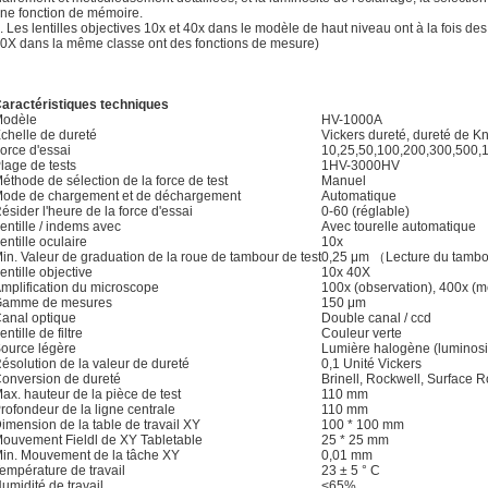
ne fonction de mémoire.
. Les lentilles objectives 10x et 40x dans le modèle de haut niveau ont à la fois des
0X dans la même classe ont des fonctions de mesure)
aractéristiques techniques
odèle
HV-1000A
chelle de dureté
Vickers dureté, dureté de K
orce d'essai
10,25,50,100,200,300,500,
lage de tests
1HV-3000HV
éthode de sélection de la force de test
Manuel
ode de chargement et de déchargement
Automatique
ésider l'heure de la force d'essai
0-60 (réglable)
entille / indems avec
Avec tourelle automatique
entille oculaire
10x
in. Valeur de graduation de la roue de tambour de test
0,25 μm （Lecture du tamb
entille objective
10x 40X
mplification du microscope
100x (observation), 400x (m
amme de mesures
150 μm
anal optique
Double canal / ccd
entille de filtre
Couleur verte
ource légère
Lumière halogène (luminosit
ésolution de la valeur de dureté
0,1 Unité Vickers
onversion de dureté
Brinell, Rockwell, Surface 
ax. hauteur de la pièce de test
110 mm
rofondeur de la ligne centrale
110 mm
imension de la table de travail XY
100 * 100 mm
ouvement Fieldl de XY Tabletable
25 * 25 mm
in. Mouvement de la tâche XY
0,01 mm
empérature de travail
23 ± 5 ° C
umidité de travail
<65%