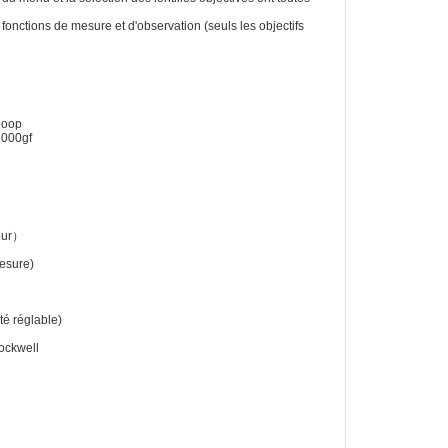
 fonctions de mesure et d'observation (seuls les objectifs
noop
1000gf
our）
esure)
é réglable)
Rockwell