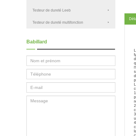
Testeur de dureté Leeb
Déta
Testeur de dureté multifonction
Babillard
L
t
d
q
l
s
d
p
L
c
1
p
r
2
c
3
u
4
c
l
c