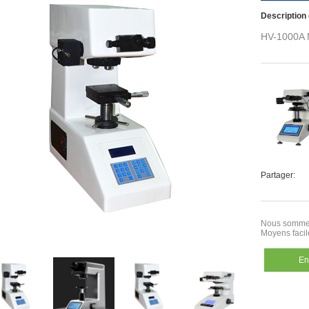
Description 
HV-1000A M
Partager:
Nous sommes
Moyens facil
En