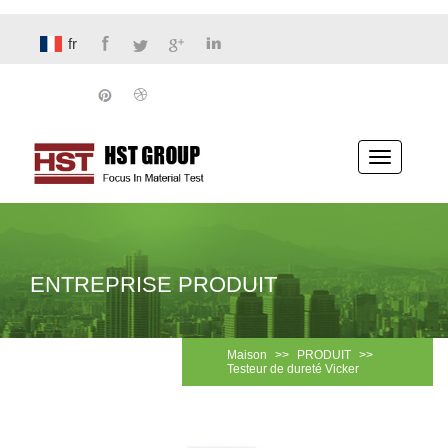
fr
Basculer
la
navigatio
ENTREPRISE PRODUIT
Maison
>>
PRODUIT
>>
Testeur de dureté Vicker