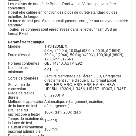
Les valeurs de dureté de Brinell, Rockwell et Vickers peuvent être
converties.
Il peut être calibré en fonction des blocs de dureté standard ou des
échelles de longueur.
La force de test peut être automatiquement corrigée par un dynamomètre
standard.
Toutes les données sont enregistrées dans le lecteur flash USB au
format Excel.
Paramètre technique
Modèle
THV-120MDX
5,0kgf (49,0n), 10,0kgf (98,0n), 20,0kgf (196N),
Force d'essai
30,0kgf (294n), 50,0kgf (490N), 100,0kgf (980N),
120,0kgf (1176N)
Normes conformes
GB / T4340, ASTM E92
Unité de test
0,01 µm
minimum
Lecture d'affichage de l'écran LCD, Enregistrer
Sortie de données
directement sur le disque U au format Excel
Souverain de
HRA, HRB, HRC, HRD, HRF, HV, HK, HBW,
conversion
HR15N, HR30N, HR45N, HR15T, HR30T, HR45T
Plage de test de
8 ~ 2900HV
dureté
Méthode d'application
Automatique (chargement, maintien,
de la force de test
déchargement)
Braillage du
100x (test), 200x (test)
microscope à tester
Temps de maintien de
1 ~ 99S
la force de test
Hauteur d'échantillon
180 mm
maximal admissible
Distance du centre de