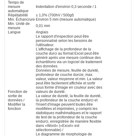
Temps de
mesure
Indentation d'environ 0,3 seconde / 1
automatique
Répétabilité
± 1,0% (700hV / 500gf)
Min. Échancrure
Environ 5 mm (mesure automatique)
Min. Unité de
0,01 mm
mesure
Langue
Anglais
Le rapport d'inspection peut être
personnalisé selon les besoins de
l'utilisateur.
L'affichage de la profondeur de la
couche durci au format Excel peut être
généré après une mesure continue des
échantillons via un logiciel de traitement
des données.
Données de mesure, feuille de dureté,
profondeur de couche durcie, max.
valeur, valeur moyenne et min. La valeur
peut être facilement affichée et sortir
sous forme d'image en couleur avec des
Fonction de
valeurs de dureté.
sortie de
La valeur de dureté, la feuille de dureté,
données /
la profondeur de la couche endurci et
Modifier la
l'insert d'image peuvent toutes être
fonction
modifiées et imprimées, y compris les
statistiques mathématiques et le rapport
de test de la profondeur de la couche
endurci, enregistrée de manière flexible
dans «Word» («Excel» est
sélectionnable) /
Le diagramme de morphologie de