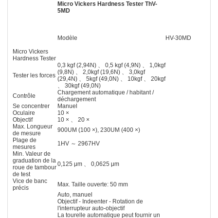
Micro Vickers Hardness Tester ThV-
5MD
Modèle
HV-30MD
Micro Vickers
Hardness Tester
0,3 kgf (2,94N) 、 0,5 kgf (4,9N) 、 1,0kgf
(9,8N) 、 2,0kgf (19,6N) 、 3,0kgf
Tester les forces
(29,4N) 、 5kgf (49,0N) 、 10kgf 、 20kgf
、 30kgf (49,0N)
Chargement automatique / habitant /
Contrôle
déchargement
Se concentrer
Manuel
Oculaire
10 ×
Objectif
10 × 、 20 ×
Max. Longueur
900UM (100 ×), 230UM (400 ×)
de mesure
Plage de
1HV ～ 2967HV
mesures
Min. Valeur de
graduation de la
0,125 μm 、 0,0625 μm
roue de tambour
de test
Vice de banc
Max. Taille ouverte: 50 mm
précis
Auto, manuel
Objectif - Indeenter - Rotation de
l'interrupteur auto-objectif
La tourelle automatique peut fournir un