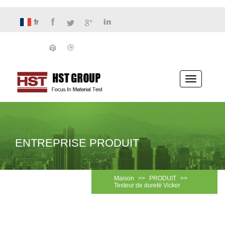
fr
Basculer
la
navigatio
ENTREPRISE PRODUIT
Maison
>>
PRODUIT
>>
Testeur de dureté Vicker