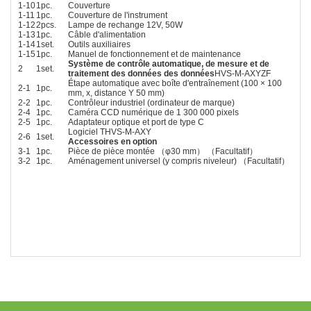
1-10
1pc.
Couverture
1-11
1pc.
Couverture de l'instrument
1-12
2pcs.
Lampe de rechange 12V, 50W
1-13
1pc.
Câble d'alimentation
1-14
1set.
Outils auxiliaires
1-15
1pc.
Manuel de fonctionnement et de maintenance
Système de contrôle automatique, de mesure et de
2
1set.
traitement des données des données
HVS-M-AXYZF
Étape automatique avec boîte d'entraînement (100 × 100
2-1
1pc.
mm, x, distance Y 50 mm)
2-2
1pc.
Contrôleur industriel (ordinateur de marque)
2-4
1pc.
Caméra CCD numérique de 1 300 000 pixels
2-5
1pc.
Adaptateur optique et port de type C
Logiciel THVS-M-AXY
2-6
1set.
Accessoires en option
3-1
1pc.
Pièce de pièce montée （φ30 mm） （Facultatif）
3-2
1pc.
Aménagement universel (y compris niveleur) （Facultatif）