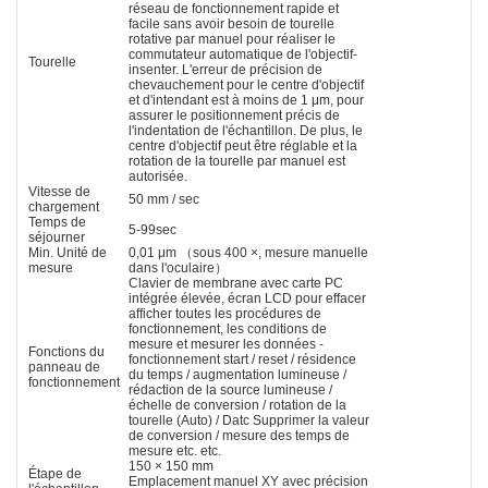
réseau de fonctionnement rapide et
facile sans avoir besoin de tourelle
rotative par manuel pour réaliser le
commutateur automatique de l'objectif-
Tourelle
insenter. L'erreur de précision de
chevauchement pour le centre d'objectif
et d'intendant est à moins de 1 μm, pour
assurer le positionnement précis de
l'indentation de l'échantillon. De plus, le
centre d'objectif peut être réglable et la
rotation de la tourelle par manuel est
autorisée.
Vitesse de
50 mm / sec
chargement
Temps de
5-99sec
séjourner
Min. Unité de
0,01 μm （sous 400 ×, mesure manuelle
mesure
dans l'oculaire）
Clavier de membrane avec carte PC
intégrée élevée, écran LCD pour effacer
afficher toutes les procédures de
fonctionnement, les conditions de
mesure et mesurer les données -
Fonctions du
fonctionnement start / reset / résidence
panneau de
du temps / augmentation lumineuse /
fonctionnement
rédaction de la source lumineuse /
échelle de conversion / rotation de la
tourelle (Auto) / Datc Supprimer la valeur
de conversion / mesure des temps de
mesure etc. etc.
150 × 150 mm
Étape de
Emplacement manuel XY avec précision