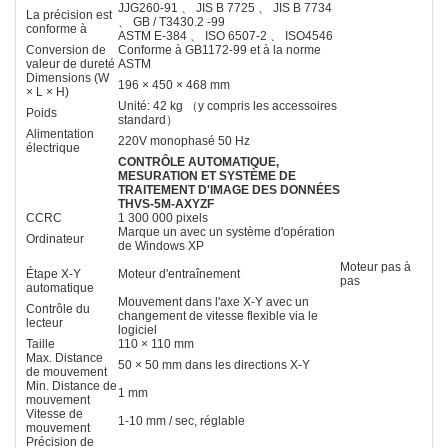
JJG260-91 、 JIS B 7725 、 JIS B 7734
La précision est
、 GB / T3430.2 -99
conforme à
ASTM E-384 、 ISO 6507-2 、 ISO4546
Conversion de
Conforme à GB1172-99 et à la norme
valeur de dureté
ASTM
Dimensions (W
196 × 450 × 468 mm
× L × H)
Unité: 42 kg （y compris les accessoires
Poids
standard）
Alimentation
220V monophasé 50 Hz
électrique
CONTRÔLE AUTOMATIQUE,
MESURATION ET SYSTÈME DE
TRAITEMENT D'IMAGE DES DONNÉES
THVS-5M-AXYZF
CCRC
1 300 000 pixels
Marque un avec un système d'opération
Ordinateur
de Windows XP
Moteur pas à
Étape X-Y
Moteur d'entraînement
pas
automatique
Mouvement dans l'axe X-Y avec un
Contrôle du
changement de vitesse flexible via le
lecteur
logiciel
Taille
110 × 110 mm
Max. Distance
50 × 50 mm dans les directions X-Y
de mouvement
Min. Distance de
1 mm
mouvement
Vitesse de
1-10 mm / sec, réglable
mouvement
Précision de