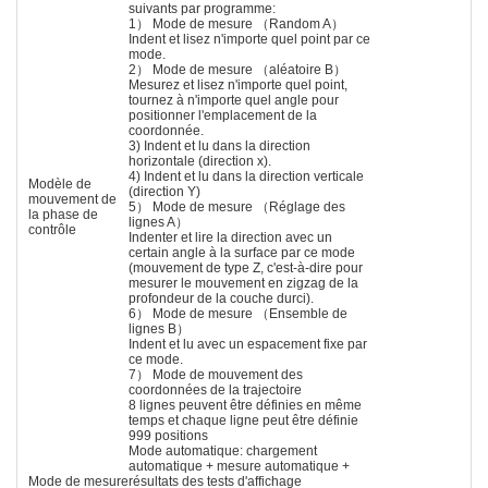
suivants par programme:
1） Mode de mesure （Random A）
Indent et lisez n'importe quel point par ce
mode.
2） Mode de mesure （aléatoire B）
Mesurez et lisez n'importe quel point,
tournez à n'importe quel angle pour
positionner l'emplacement de la
coordonnée.
3) Indent et lu dans la direction
horizontale (direction x).
4) Indent et lu dans la direction verticale
Modèle de
(direction Y)
mouvement de
5） Mode de mesure （Réglage des
la phase de
lignes A）
contrôle
Indenter et lire la direction avec un
certain angle à la surface par ce mode
(mouvement de type Z, c'est-à-dire pour
mesurer le mouvement en zigzag de la
profondeur de la couche durci).
6） Mode de mesure （Ensemble de
lignes B）
Indent et lu avec un espacement fixe par
ce mode.
7） Mode de mouvement des
coordonnées de la trajectoire
8 lignes peuvent être définies en même
temps et chaque ligne peut être définie
999 positions
Mode automatique: chargement
automatique + mesure automatique +
Mode de mesure
résultats des tests d'affichage