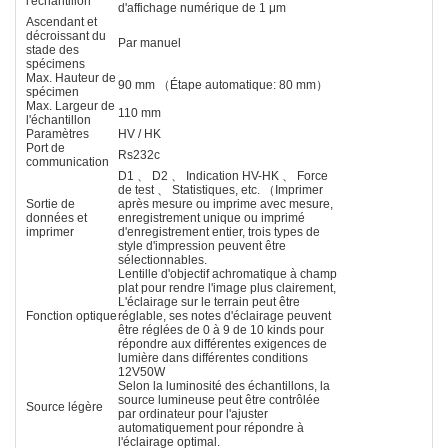
l'échantillon
d'affichage numérique de 1 μm
Ascendant et
décroissant du
Par manuel
stade des
spécimens
Max. Hauteur de
90 mm （Étape automatique: 80 mm）
spécimen
Max. Largeur de
110 mm
l'échantillon
Paramètres
HV / HK
Port de
Rs232c
communication
D1 、 D2 、 Indication HV-HK 、 Force
de test 、 Statistiques, etc. （Imprimer
Sortie de
après mesure ou imprime avec mesure,
données et
enregistrement unique ou imprimé
imprimer
d'enregistrement entier, trois types de
style d'impression peuvent être
sélectionnables.
Lentille d'objectif achromatique à champ
plat pour rendre l'image plus clairement,
L'éclairage sur le terrain peut être
Fonction optique
réglable, ses notes d'éclairage peuvent
être réglées de 0 à 9 de 10 kinds pour
répondre aux différentes exigences de
lumière dans différentes conditions
12V50W
Selon la luminosité des échantillons, la
source lumineuse peut être contrôlée
Source légère
par ordinateur pour l'ajuster
automatiquement pour répondre à
l'éclairage optimal.