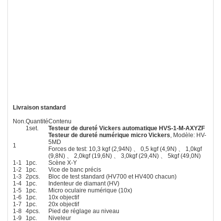
Livraison standard
Non.
Quantité
Contenu
1set.
Testeur de dureté Vickers automatique HVS-1-M-AXYZF
Testeur de dureté numérique micro Vickers
, Modèle: HV-
5MD
1
Forces de test: 10,3 kgf (2,94N) 、 0,5 kgf (4,9N) 、 1,0kgf
(9,8N) 、 2,0kgf (19,6N) 、 3,0kgf (29,4N) 、 5kgf (49,0N)
1-1
1pc.
Scène X-Y
1-2
1pc.
Vice de banc précis
1-3
2pcs.
Bloc de test standard (HV700 et HV400 chacun)
1-4
1pc.
Indenteur de diamant (HV)
1-5
1pc.
Micro oculaire numérique (10x)
1-6
1pc.
10x objectif
1-7
1pc.
20x objectif
1-8
4pcs.
Pied de réglage au niveau
1-9
1pc.
Niveleur