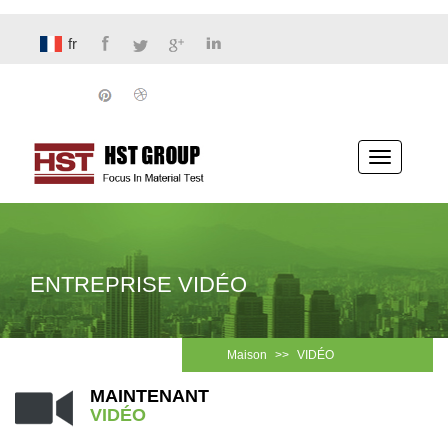
fr
Basculer
la
navigatio
ENTREPRISE VIDÉO
Maison
>>
VIDÉO
MAINTENANT
VIDÉO