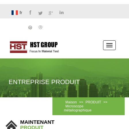
fr
Basculer
la
navigatio
ENTREPRISE PRODUIT
Maison
>>
PRODUIT
>>
Microscope
métallographique
MAINTENANT
PRODUIT