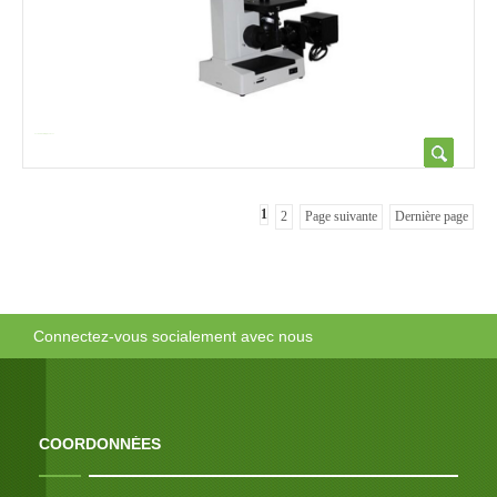
4xc micro métallurgique inver...
1
2
Page suivante
Dernière page
Connectez-vous socialement avec nous
COORDONNÉES